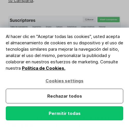
tu campaña
.
Al hacer clic en "Aceptar todas las cookies", usted acepta
el almacenamiento de cookies en su dispositivo y el uso de
tecnologías similares para mejorar la navegación del sitio,
analizar el uso del mismo, personalizar la publicidad y
colaborar en nuestros esfuerzos de marketing. Consulte
nuestra
Política de Cookies.
Cookies settings
Fuente: Mailerlite
Rechazar todos
Este hábito es lo que evita que el calendario se
quede obsoleto y vuelva a convertirse en caos. En
Permitir todas
mi experiencia,
esa dedicación mensual garantiza
consistencia
y evita fallos grandes.