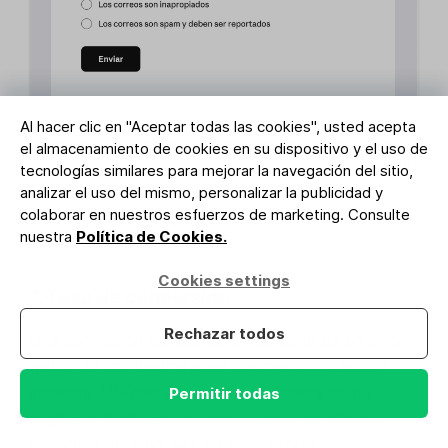
Al hacer clic en "Aceptar todas las cookies", usted acepta
Ejemplo de página de cancelación de suscripción en blanco y
el almacenamiento de cookies en su dispositivo y el uso de
negro
tecnologías similares para mejorar la navegación del sitio,
analizar el uso del mismo, personalizar la publicidad y
colaborar en nuestros esfuerzos de marketing. Consulte
nuestra
Política de Cookies.
Cookies settings
7. Tasa de conversión
Rechazar todos
Una conversión es cuando un visitante de un sitio
web o de una landing page completa una acción
deseada. Utilízalo para medir la eficacia de tus
Permitir todas
páginas y formularios a la hora de convertir a los
visitantes del sitio web en suscriptores.