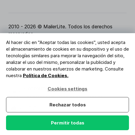
2010 - 2026 © MailerLite. Todos los derechos
reservados.
Al hacer clic en "Aceptar todas las cookies", usted acepta
Condiciones del servicio
Política de privacidad
el almacenamiento de cookies en su dispositivo y el uso de
Página de Confianza
Configuración de cookies
tecnologías similares para mejorar la navegación del sitio,
Activos de marca
analizar el uso del mismo, personalizar la publicidad y
colaborar en nuestros esfuerzos de marketing. Consulte
BUREAU VERITAS
nuestra
Política de Cookies.
Certificación ISO 27001
Conformidad con el RGPD
Cookies settings
Tus datos están seguros con nosotros
Rechazar todos
Permitir todas