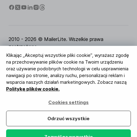
2010 - 2026 © MailerLite. Wszelkie prawa
zastrzeżone.
Klikając „Akceptuj wszystkie pliki cookie”, wyrażasz zgodę
Regulamin Serwisu
Polityka Prywatności
Strona
na przechowywanie plików cookie na Twoim urządzeniu
zaufania
Ustawienia ciasteczek
Identyfikacja
oraz używanie podobnych technologii w celu usprawnienia
wizualna
nawigacji po stronie, analizy ruchu, personalizacji reklam i
wsparcia naszych działań marketingowych. Zobacz naszą
BUREAU VERITAS
Politykę plików cookie.
ISO 27001 Certification
Zgodność z RODO
Cookies settings
Twoje dane są u nas bezpieczne
Odrzuć wszystkie
Zezwól na wszystkie