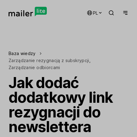
PL
Baza wiedzy
Zarządzanie rezygnacją z subskrypcji
,
Zarządzanie odbiorcami
Jak dodać
dodatkowy link
rezygnacji do
newslettera