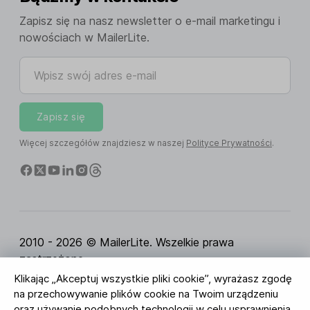
Zapisz się na nasz newsletter o e-mail marketingu i
nowościach w MailerLite.
Wpisz swój adres e-mail
Zapisz się
Więcej szczegółów znajdziesz w naszej
Polityce Prywatności
.
2010 - 2026 © MailerLite. Wszelkie prawa
zastrzeżone.
Klikając „Akceptuj wszystkie pliki cookie”, wyrażasz zgodę
Regulamin Serwisu
Polityka Prywatności
Strona
na przechowywanie plików cookie na Twoim urządzeniu
zaufania
Ustawienia ciasteczek
Identyfikacja
oraz używanie podobnych technologii w celu usprawnienia