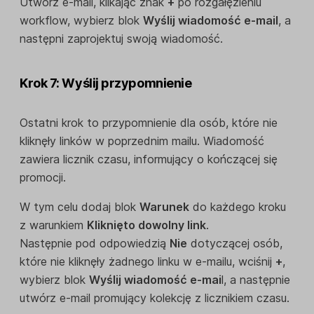
Utwórz e-mail, klikając znak
+
po rozgałęzieniu
workflow, wybierz blok
Wyślij wiadomość e-mail
, a
następni zaprojektuj swoją wiadomość.
Krok 7: Wyślij przypomnienie
Ostatni krok to przypomnienie dla osób, które nie
kliknęły linków w poprzednim mailu. Wiadomość
zawiera licznik czasu, informujący o kończącej się
promocji.
W tym celu dodaj blok
Warunek
do każdego kroku
z warunkiem
Kliknięto dowolny link
.
Następnie pod odpowiedzią
Nie
dotyczącej osób,
które nie kliknęły żadnego linku w e-mailu, wciśnij
+
,
wybierz blok
Wyślij wiadomość e-mai
l, a następnie
utwórz e-mail promujący kolekcję z licznikiem czasu.