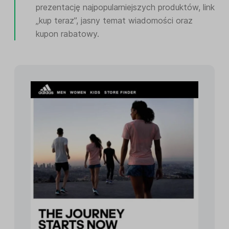
prezentację najpopularniejszych produktów, link
„kup teraz”, jasny temat wiadomości oraz
kupon rabatowy.