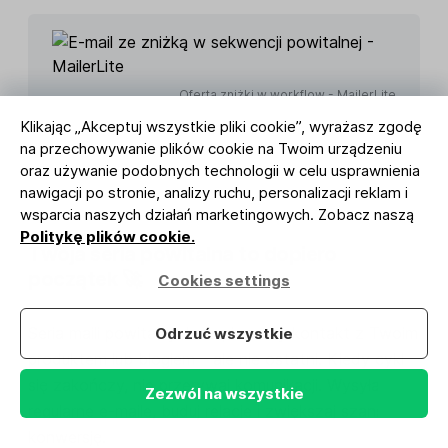
Oferta zniżki w workflow - MailerLite
Klikając „Akceptuj wszystkie pliki cookie”, wyrażasz zgodę
na przechowywanie plików cookie na Twoim urządzeniu
oraz używanie podobnych technologii w celu usprawnienia
nawigacji po stronie, analizy ruchu, personalizacji reklam i
wsparcia naszych działań marketingowych. Zobacz naszą
Politykę plików cookie.
Twoja seria powitalna to dopiero
początek 🚀
Cookies settings
Seria maili powitalnych to pierwszy kontakt z Twoim
Odrzuć wszystkie
produktem lub blogiem – ale nie ostatni. Kiedy cykl
się zakończy, nie przerywaj komunikacji. Wysyłaj
Zezwól na wszystkie
regularne e-maile, buduj relacje i zwiększaj szanse na
konwersję.