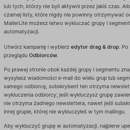
lub tych, którzy nie byli aktywni przez jakiś czas. A
czarnej listy, które nigdy nie powinny otrzymywać 
MailerLite możesz łatwo wykluczać grupy i segment
automatyzacji.
Utwórz kampanię i wybierz
edytor
drag & drop
. Po
przeglądu
Odbiorców
.
Po prawej stronie obok każdej grupy i segmentu zna
wysyłasz wiadomości e-mail do wielu grup lub segm
samego odbiorcę, subskrybent ten otrzyma newslett
wykluczenia odbiorcy; jeśli wykluczysz grupę zawie
nie otrzyma żadnego newslettera, nawet jeśli subsk
innej grupie, której nie wykluczyłeś w tym mailingu.
Aby wykluczyć grupę w automatyzacji, najpierw upew