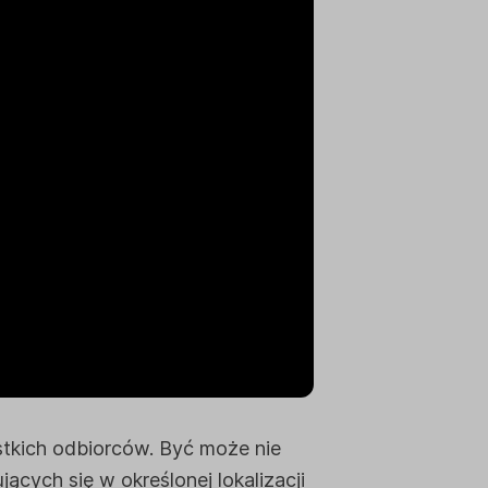
stkich odbiorców. Być może nie
cych się w określonej lokalizacji