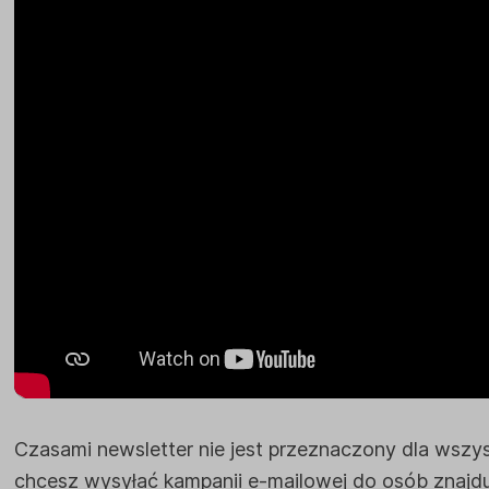
Czasami newsletter nie jest przeznaczony dla wszy
chcesz wysyłać kampanii e-mailowej do osób znajdują