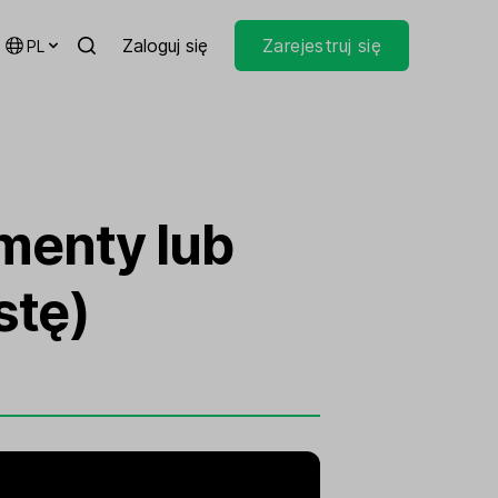
Zaloguj się
Zarejestruj się
PL
menty lub
stę)