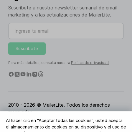
Suscríbete a nuestro newsletter semanal de email
marketing y a las actualizaciones de MailerLite.
Ingresa tu email
Suscríbete
Para más detalles, consulta nuestra
Política de privacidad
.
2010 - 2026 © MailerLite. Todos los derechos
reservados.
Al hacer clic en "Aceptar todas las cookies", usted acepta
Condiciones del servicio
Política de privacidad
el almacenamiento de cookies en su dispositivo y el uso de
Página de Confianza
Configuración de cookies