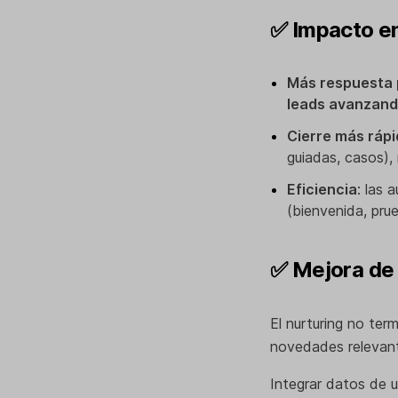
✅ Impacto en
Más respuesta 
leads avanzan
Cierre más ráp
guiadas, casos)
Eficiencia
: las 
(bienvenida, pru
✅ Mejora de l
El nurturing no ter
novedades relevan
Integrar datos de 