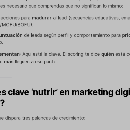
 es necesario que comprendas que no significan lo mismo:
: acciones para
madurar
al lead (secuencias educativas, ema
U/MOFU/BOFU).
untuación
de leads según perfil y comportamiento para
pri
o.
lementan
: Aquí está la clave. El scoring te dice
quién
está c
ue
más
lleguen a ese punto.
s clave ‘nutrir’ en marketing digi
g?
e dispara tres palancas de crecimiento: