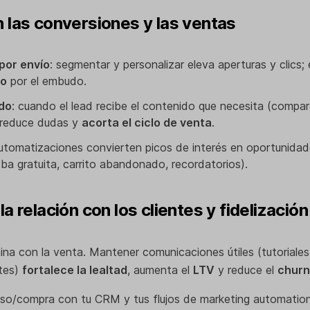
 las conversiones y las ventas
por envío
: segmentar y personalizar eleva aperturas y clics;
do
por el embudo.
ido
: cuando el lead recibe el contenido que necesita (compa
, reduce dudas y
acorta el ciclo de venta
.
automatizaciones convierten picos de interés en oportunida
eba gratuita, carrito abandonado, recordatorios).
a relación con los clientes y fidelización
mina con la venta. Mantener comunicaciones útiles (tutoriales
tes)
fortalece la lealtad
, aumenta el
LTV
y reduce el
churn
uso/compra con tu CRM y tus flujos de marketing automation