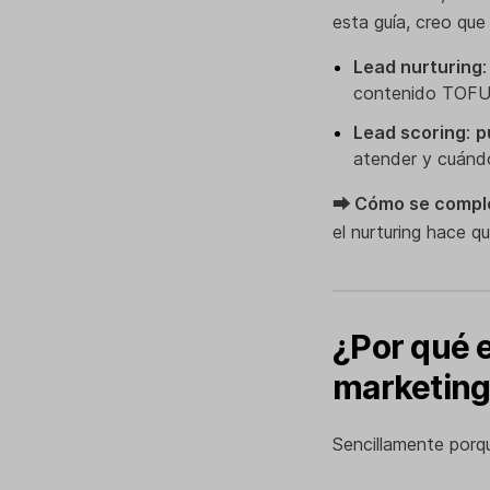
esta guía, creo que
Lead nurturing
contenido TOF
Lead scoring
:
p
atender y cuánd
⮕ Cómo se comp
el nurturing hace q
¿Por qué e
marketin
Sencillamente porqu