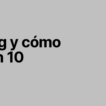
ng y cómo
n 10