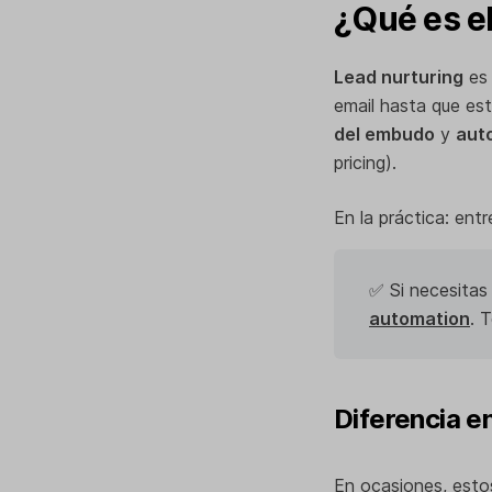
¿Qué es el
Lead nurturing
es 
email hasta que es
del embudo
y
aut
pricing).
En la práctica: en
✅ Si necesitas 
automation
. 
Diferencia en
En ocasiones, esto