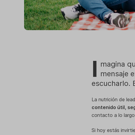
I
magina que
mensaje ex
escucharlo. 
La nutrición de le
contenido útil, s
contacto a lo largo
Si hoy estás invirt