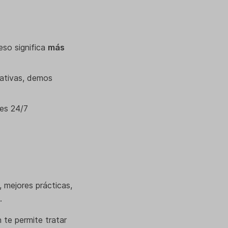
 eso significa
más
rativas, demos
des 24/7
, mejores prácticas,
.
 te permite tratar