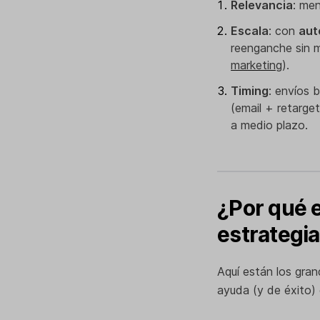
Relevancia
: men
Escala
: con
aut
reenganche sin mu
marketing
).
Timing
: envíos 
(email + retarge
a medio plazo.
¿Por qué e
estrategi
Aquí están los gran
ayuda (y de éxito) 