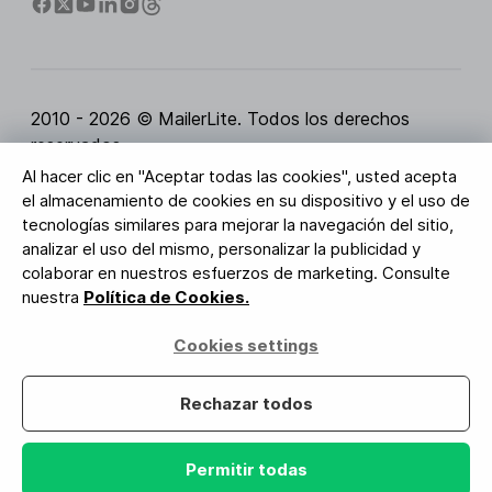
2010 - 2026 © MailerLite. Todos los derechos
reservados.
Al hacer clic en "Aceptar todas las cookies", usted acepta
Condiciones del servicio
Política de privacidad
el almacenamiento de cookies en su dispositivo y el uso de
Página de Confianza
Configuración de cookies
tecnologías similares para mejorar la navegación del sitio,
Activos de marca
analizar el uso del mismo, personalizar la publicidad y
colaborar en nuestros esfuerzos de marketing. Consulte
BUREAU VERITAS
nuestra
Política de Cookies.
Certificación ISO 27001
Conformidad con el RGPD
Cookies settings
Tus datos están seguros con nosotros
Rechazar todos
Permitir todas