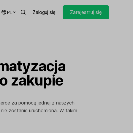
Zaloguj się
Zarejestruj się
PL
matyzacja
po zakupie
merce za pomocą jednej z naszych
 nie zostanie uruchomiona. W takim