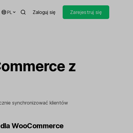
Zaloguj się
Zarejestruj się
PL
Commerce z
znie synchronizować klientów
te dla WooCommerce