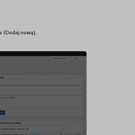
w
(Dodaj nową)
.