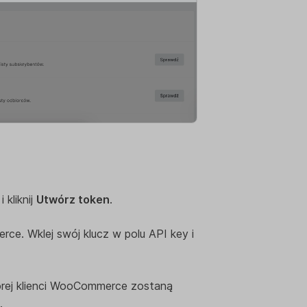
kliknij
Utwórz token
.
rce. Wklej swój klucz w polu API key i
tórej klienci WooCommerce zostaną
.