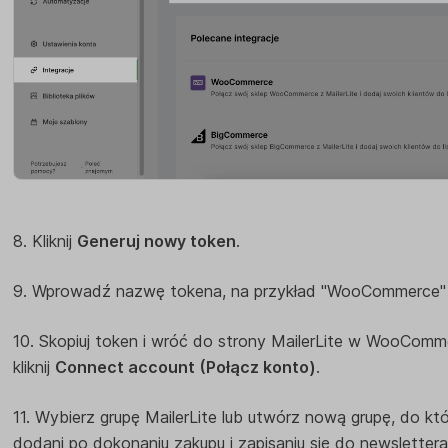
8. Kliknij
Generuj nowy token
.
9. Wprowadź nazwę tokena, na przykład "WooCommerce" i 
10. Skopiuj token i wróć do strony MailerLite w WooComme
kliknij
Connect account (Połącz konto)
.
11. Wybierz grupę MailerLite lub utwórz nową grupę, do k
dodani po dokonaniu zakupu i zapisaniu się do newslettera