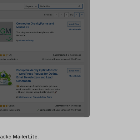
kładkę
MailerLite
.