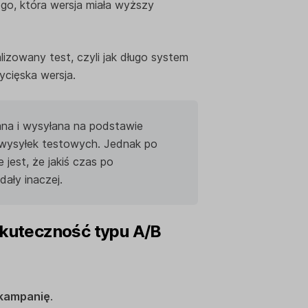
o, która wersja miała wyższy
izowany test, czyli jak długo system
ycięska wersja.
ana i wysyłana na podstawie
 wysyłek testowych. Jednak po
 jest, że jakiś czas po
ały inaczej.
skuteczność typu A/B
kampanię
.