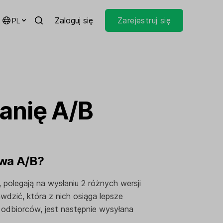
Zaloguj się
Zarejestruj się
PL
anię A/B
owa A/B?
 polegają na wysłaniu 2 różnych wersji
dzić, która z nich osiąga lepsze
 odbiorców, jest następnie wysyłana