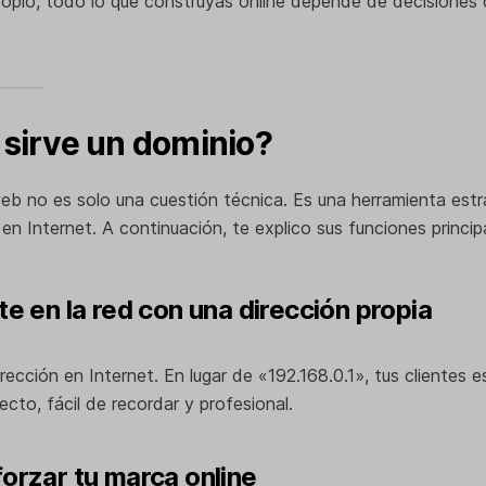
propio, todo lo que construyas online depende de decisiones
 sirve un dominio?
eb no es solo una cuestión técnica. Es una herramienta estr
n Internet. A continuación, te explico sus funciones princip
rte en la red con una dirección propia
rección en Internet. En lugar de «192.168.0.1», tus clientes e
cto, fácil de recordar y profesional.
forzar tu marca online