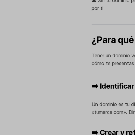
⚠️ Sin tu dominio 
por ti.
¿Para qué
Tener un dominio w
cómo te presentas e
➡️ Identifica
Un dominio es tu di
«tumarca.com». Dire
➡️ Crear y re