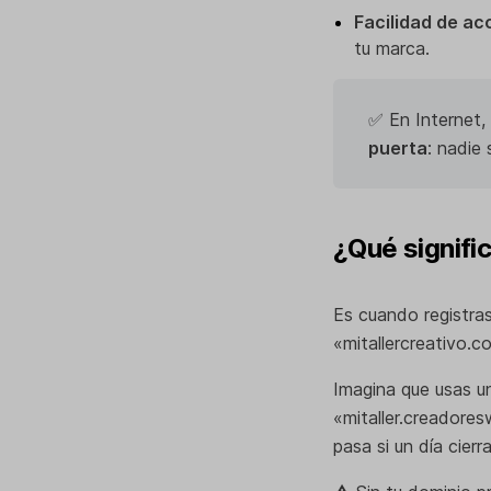
Facilidad de ac
tu marca.
✅ En Internet, 
puerta
: nadie
¿Qué signifi
Es cuando registra
«mitallercreativo.c
Imagina que usas un
«mitaller.creadores
pasa si un día cier