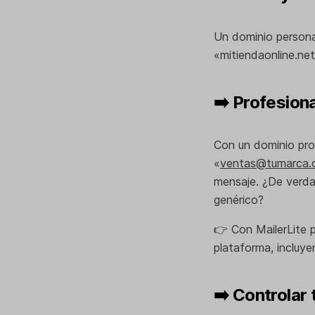
Un dominio persona
«mitiendaonline.net
➡️ Profesiona
Con un dominio pro
«
ventas@tumarca.
mensaje. ¿De verdad
genérico?
👉 Con MailerLite
plataforma, incluy
➡️ Controlar