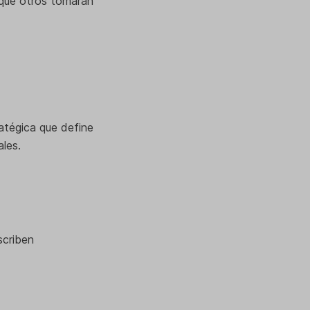
 que otros tomarán
atégica que define
ales.
scriben