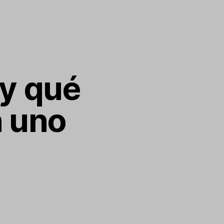
 y qué
n uno