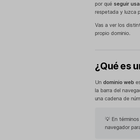
por qué
seguir usa
respetada y luzca p
Vas a ver los disti
propio dominio.
¿Qué es u
Un
dominio web
es
la barra del navega
una cadena de númer
💡 En términos 
navegador para