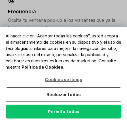
Frecuencia
Oculta tu ventana pop-up a los visitantes que ya la
hayan visto durante un periodo de tiempo
determinado o evita volver a mostrársela.
Al hacer clic en "Aceptar todas las cookies", usted acepta
el almacenamiento de cookies en su dispositivo y el uso de
tecnologías similares para mejorar la navegación del sitio,
analizar el uso del mismo, personalizar la publicidad y
colaborar en nuestros esfuerzos de marketing. Consulte
nuestra
Política de Cookies.
Visibilidad
Apuesta por un compromiso específico eligiendo en
Cookies settings
qué páginas y dispositivos aparecen tus ventanas
pop-up.
Rechazar todos
Permitir todas