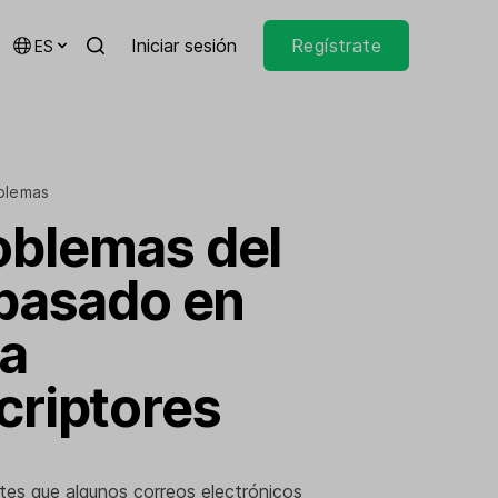
Iniciar sesión
Regístrate
ES
blemas
oblemas del
 basado en
la
criptores
otes que algunos correos electrónicos