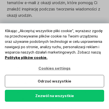
tematów e-maili z okazji urodzin, które pomogą Ci
znaleźć inspirację podczas tworzenia wiadomości z
okazji urodzin.
Klikając „Akceptuj wszystkie pliki cookie”, wyrażasz zgodę
Zdrowie za kolejny wspaniały rok! (Dutch
na przechowywanie plików cookie na Twoim urządzeniu
oraz używanie podobnych technologii w celu usprawnienia
Bros.)
nawigacji po stronie, analizy ruchu, personalizacji reklam i
Dzisiaj są Twoje urodziny, więc mamy
wsparcia naszych działań marketingowych. Zobacz naszą
Politykę plików cookie.
dla Ciebie prezent! (3rd Ritual)
Prezent urodzinowy od nas, {imię
Cookies settings
klienta} – 10% zniżki! (Nike)
Odrzuć wszystkie
Twój prezent czeka (Outdoor Voices)
Pospiesz się, Twoje urodzinowe ciastko
Zezwól na wszystkie
wkrótce się pokruszy... (Subway)
Przykłady przetłumaczone z języka