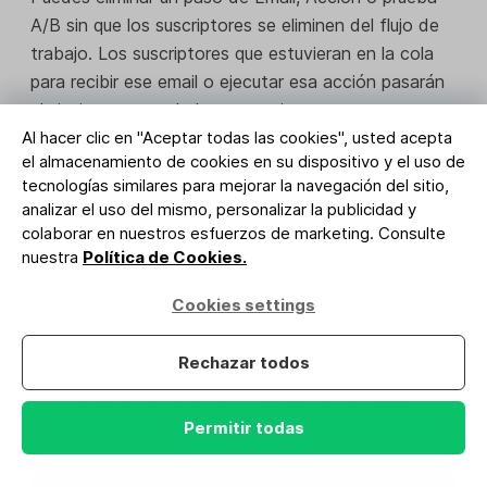
A/B sin que los suscriptores se eliminen del flujo de
trabajo. Los suscriptores que estuvieran en la cola
para recibir ese email o ejecutar esa acción pasarán
al siguiente paso de la secuencia una vez que
Al hacer clic en "Aceptar todas las cookies", usted acepta
elimines ese paso. Aprende más sobre cómo eliminar
el almacenamiento de cookies en su dispositivo y el uso de
pasos de
prueba A/B
en este artículo.
tecnologías similares para mejorar la navegación del sitio,
analizar el uso del mismo, personalizar la publicidad y
Al eliminar un paso de Email, tendrás dos opciones:
colaborar en nuestros esfuerzos de marketing. Consulte
nuestra
Política de Cookies.
Eliminar:
El email se quitará de la
automatización, pero se guardará en tu cuenta
Cookies settings
y podrás restaurarlo.
Rechazar todos
Eliminar permanentemente:
El email y sus
datos se borrarán y no se podrán recuperar.
Permitir todas