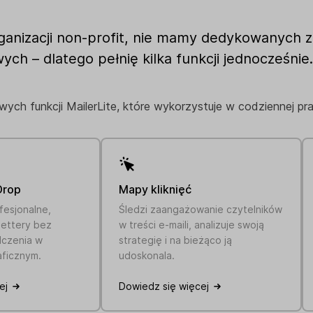
rganizacji non-profit, nie mamy dedykowanych
ch – dlatego pełnię kilka funkcji jednocześnie.
owych funkcji MailerLite, które wykorzystuje w codziennej pra
Drop
Mapy kliknięć
fesjonalne,
Śledzi zaangażowanie czytelników
lettery bez
w treści e-maili, analizuje swoją
czenia w
strategię i na bieżąco ją
aficznym.
udoskonala.
ej
Dowiedz się więcej