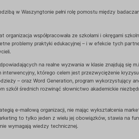
edzibą w Waszyngtonie pełni rolę pomostu między badaczami
lat organizacja współpracowała ze szkołami i okręgami szkol
tne problemy praktyki edukacyjnej – i w efekcie tych partn
ieli.
powiadających na realne wyzwania w klasie znajdują się m.
m interwencyjny, którego celem jest przezwyciężenie kryzysu
dzieży – oraz Word Generation, program wykorzystujący an
m szkół średnich rozwinąć słownictwo akademickie niezbęd
ategią e-mailową organizacji, nie mając wykształcenia mark
keting to tylko jeden z wielu jej obowiązków, stawia na fun
 nie wymagają wiedzy technicznej.