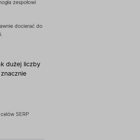
mogła zespołowi
prawnie docierać do
.
k dużej liczby
 znacznie
i celów SERP