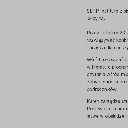
SERP Institute
z si
lekcyjną.
Przez ostatnie 20 
rozwiązywać konkre
narzędzi dla nauczyc
Wśród rozwiązań od
w literaturę progra
czytania wśród mło
żeby pomóc ucznio
podręczników.
Karen zarządza str
Ponieważ e-mail mar
łatwe w obsłudze i