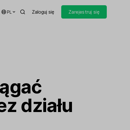
Zaloguj się
Zarejestruj się
PL
iągać
ez działu