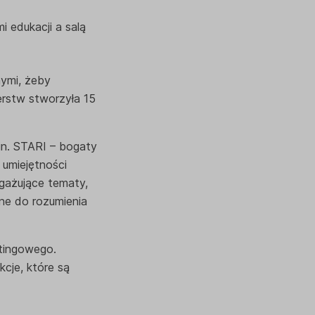
 edukacji a salą
nymi, żeby
erstw stworzyła 15
in. STARI – bogaty
 umiejętności
gażujące tematy,
ne do rozumienia
etingowego.
kcje, które są