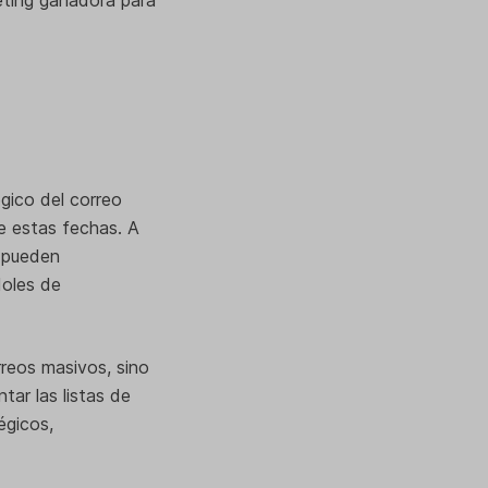
gico del correo
e estas fechas. A
s pueden
doles de
reos masivos, sino
tar las listas de
égicos,