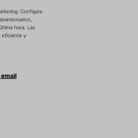
rketing. Configura
s abandonados,
ltima hora. Las
 eficiente y
 email