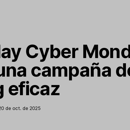
iday Cyber Mon
 una campaña d
 eficaz
20 de oct. de 2025