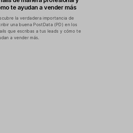
ails de manera profesional y
mo te ayudan a vender más
scubre la verdadera importancia de
cribir una buena PostData (PD) en los
ails que escribas a tus leads y cómo te
udan a vender más.