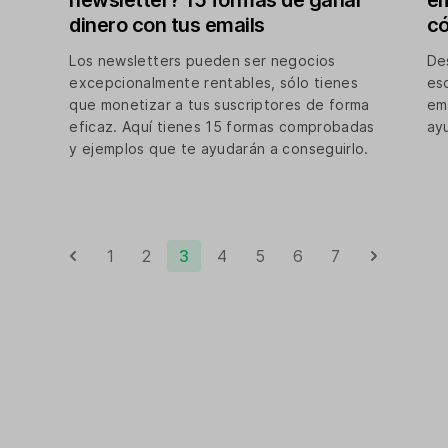
newsletter? 15 formas de ganar
em
dinero con tus emails
có
Los newsletters pueden ser negocios
De
excepcionalmente rentables, sólo tienes
es
que monetizar a tus suscriptores de forma
em
eficaz. Aquí tienes 15 formas comprobadas
ay
y ejemplos que te ayudarán a conseguirlo.
1
2
3
4
5
6
7