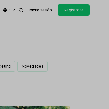
Iniciar sesión
Regístrate
ES
keting
Novedades