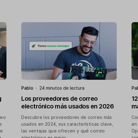
Pablo
·
24 minutos de lectura
Pa
g
Los proveedores de correo
12
electrónico más usados en 2026
ma
reo
Descubre los proveedores de correo más
Co
e
usados en 2024, sus características clave,
en
me
las ventajas que ofrecen y qué correo
Op
e
electrónico es mejor.
co