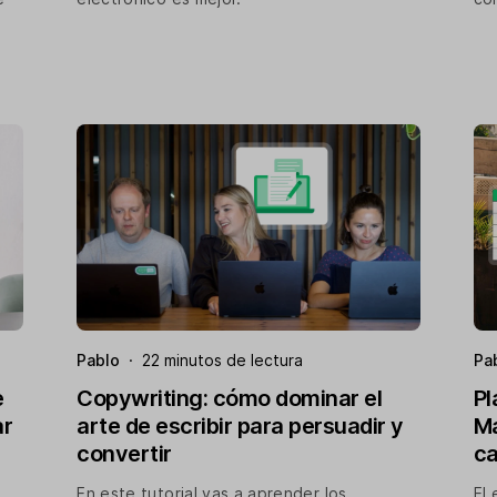
Pablo
·
22 minutos de lectura
Pa
e
Copywriting: cómo dominar el
Pl
ar
arte de escribir para persuadir y
Ma
convertir
c
En este tutorial vas a aprender los
El